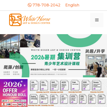
Skip
778-708-2042
English
to
content
Men