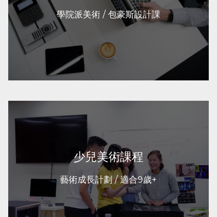
愛好者。如果你也在寻求Vancouver地区 art
學院派美術 / 包豪斯設計課
portfolio preparation 经验，欢迎咨询。
了解更多
少兒美術課程
少兒美術課程
Foundation
學生在導師們的指導下，通過學習
，夯實藝術基礎，持續提升
Design & Drawing
實踐能力，全方位增強藝術素養。
藝術成長計劃 / 適合9歲+
了解更多