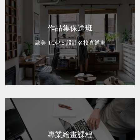
作品集保送班
為準備申請歐美 TOP 5 藝術設計名校的學生量身
作品集保送班
打造個性化課程，提供針對性輔導，助力實現名校
錄取夢想。这些课程专门为Vancouver art
applicants进行portfolio preparation量身定
歐美 TOP 5 設計名校直通車
制。
了解更多
專業繪畫課程
美院派繪畫課程，素描、色彩、壓克力繪畫、水
專業繪畫課程
彩、油畫等專業類型課程，適合任何年齡段的藝術